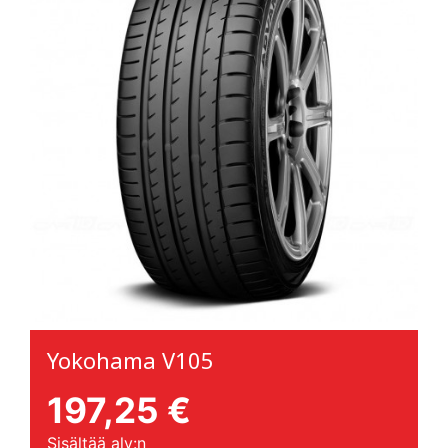
Yokohama V105
197,25 €
Sisältää alv:n