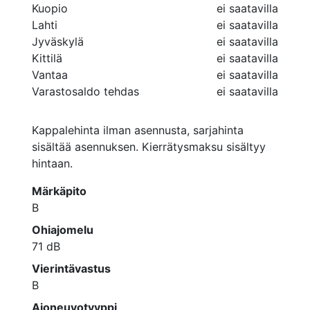
Kuopio
ei saatavilla
Lahti
ei saatavilla
Jyväskylä
ei saatavilla
Kittilä
ei saatavilla
Vantaa
ei saatavilla
Varastosaldo tehdas
ei saatavilla
Kappalehinta ilman asennusta, sarjahinta
sisältää asennuksen. Kierrätysmaksu sisältyy
hintaan.
Märkäpito
B
Ohiajomelu
71
dB
Vierintävastus
B
Ajoneuvotyyppi