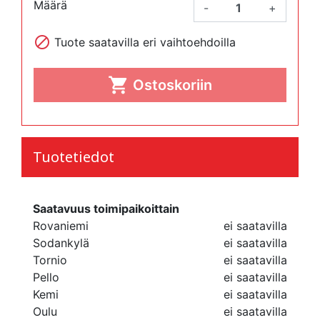
Määrä
-
+

Tuote saatavilla eri vaihtoehdoilla

Ostoskoriin
Tuotetiedot
Saatavuus toimipaikoittain
Rovaniemi
ei saatavilla
Sodankylä
ei saatavilla
Tornio
ei saatavilla
Pello
ei saatavilla
Kemi
ei saatavilla
Oulu
ei saatavilla