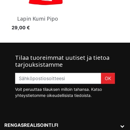
Lapin Kumi Pipo
Hinta
29,00 €
Tilaa tuoreimmat uutiset ja tietoa
tarjouksistamme
OK
Voit peruuttaa tilauksen milloin tahansa. Katso
yhteystietomme oikeudellisista tiedoista.
RENGASREALISOINTI.FI