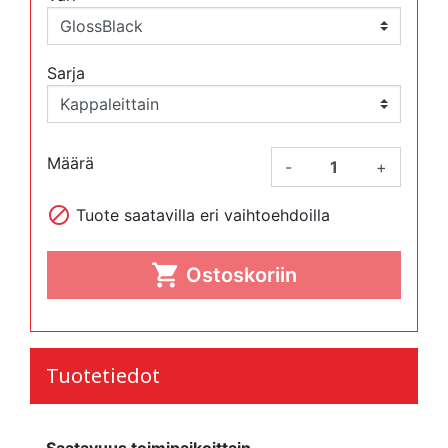
Sarja
Määrä
-
+

Tuote saatavilla eri vaihtoehdoilla

Ostoskoriin
Tuotetiedot