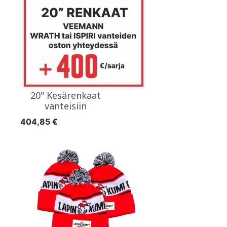
20" Kesärenkaat
vanteisiin
Hinta
404,85 €