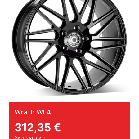
Wrath WF4
312,35 €
Sisältää alv:n