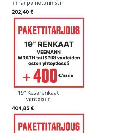
ilmanpainetunnistin
Hinta
202,40 €
19" Kesärenkaat
vanteisiin
Hinta
404,85 €