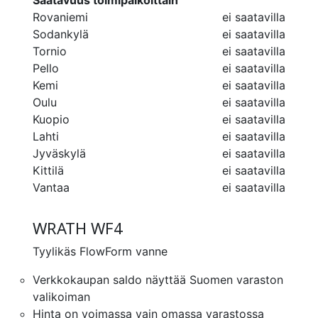
Saatavuus toimipaikoittain
Rovaniemi
ei saatavilla
Sodankylä
ei saatavilla
Tornio
ei saatavilla
Pello
ei saatavilla
Kemi
ei saatavilla
Oulu
ei saatavilla
Kuopio
ei saatavilla
Lahti
ei saatavilla
Jyväskylä
ei saatavilla
Kittilä
ei saatavilla
Vantaa
ei saatavilla
WRATH WF4
Tyylikäs FlowForm vanne
Verkkokaupan saldo näyttää Suomen varaston
valikoiman
Hinta on voimassa vain omassa varastossa