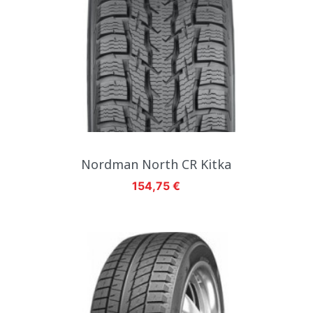
Nordman North CR Kitka
Hinta
154,75 €