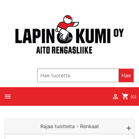
Hae


shopping_cart
(0)
Rajaa tuotteita - Renkaat