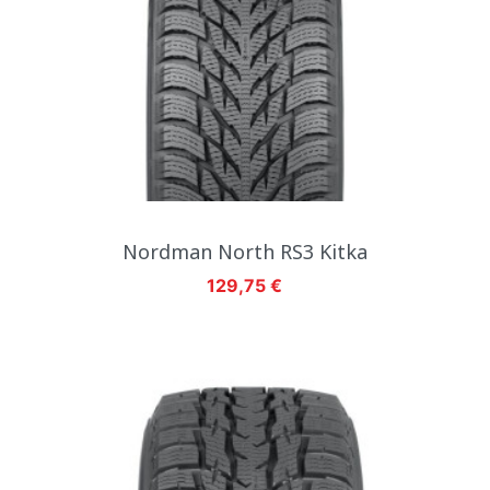
Nordman North RS3 Kitka
Hinta
129,75 €