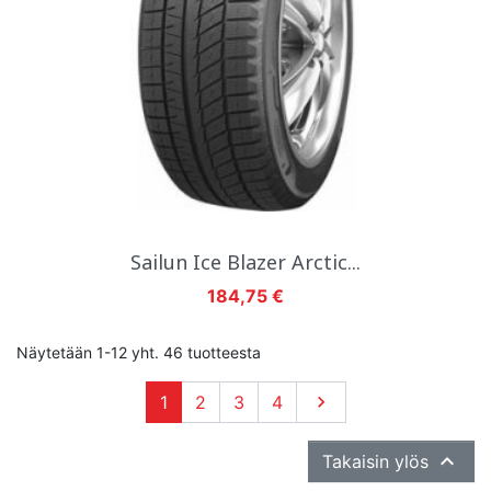
Sailun Ice Blazer Arctic...
Hinta
184,75 €
Näytetään 1-12 yht. 46 tuotteesta
Seuraava
1
2
3
4


Takaisin ylös