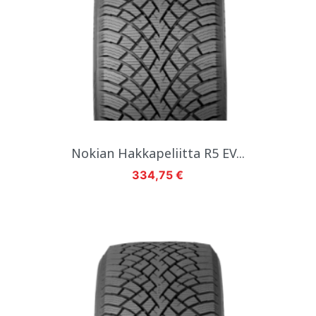
Nokian Hakkapeliitta R5 EV...
Hinta
334,75 €