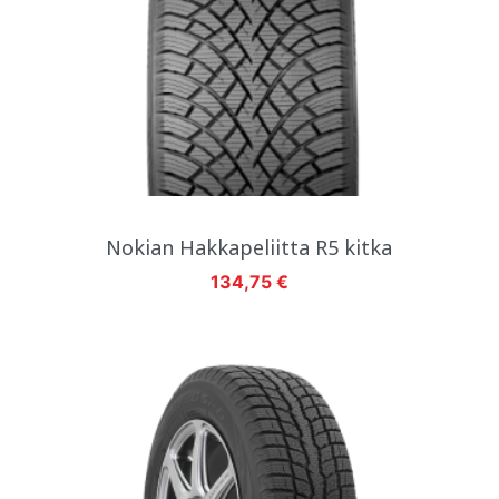
Nokian Hakkapeliitta R5 kitka
Hinta
134,75 €